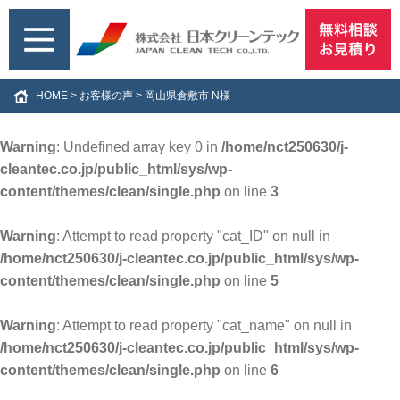
HOME
>
お客様の声
>
岡山県倉敷市 N様
Warning
: Undefined array key 0 in
/home/nct250630/j-
cleantec.co.jp/public_html/sys/wp-
content/themes/clean/single.php
on line
3
Warning
: Attempt to read property "cat_ID" on null in
/home/nct250630/j-cleantec.co.jp/public_html/sys/wp-
content/themes/clean/single.php
on line
5
Warning
: Attempt to read property "cat_name" on null in
/home/nct250630/j-cleantec.co.jp/public_html/sys/wp-
content/themes/clean/single.php
on line
6