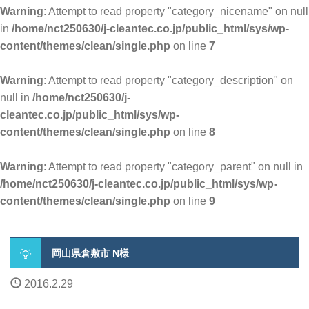
Warning
: Attempt to read property "category_nicename" on null
in
/home/nct250630/j-cleantec.co.jp/public_html/sys/wp-
content/themes/clean/single.php
on line
7
Warning
: Attempt to read property "category_description" on
null in
/home/nct250630/j-
cleantec.co.jp/public_html/sys/wp-
content/themes/clean/single.php
on line
8
Warning
: Attempt to read property "category_parent" on null in
/home/nct250630/j-cleantec.co.jp/public_html/sys/wp-
content/themes/clean/single.php
on line
9
岡山県倉敷市 N様
2016.2.29