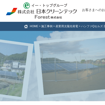
お客さまへのお
HOME
>
施工事例
>
産業用太陽光発電
>
ハンファQセルズ 2