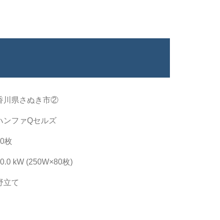
香川県さぬき市②
ハンファQセルズ
80枚
0.0 kW (250W×80枚)
野立て