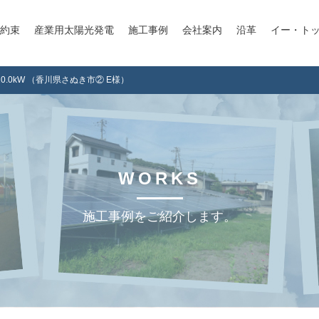
約束
産業用太陽光発電
施工事例
会社案内
沿革
イー・ト
0.0kW （香川県さぬき市② E様）
WORKS
施工事例をご紹介します。