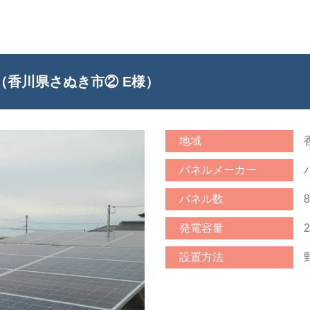
W （香川県さぬき市② E様）
地域
パネルメーカー
パネル数
発電容量
2
設置方法